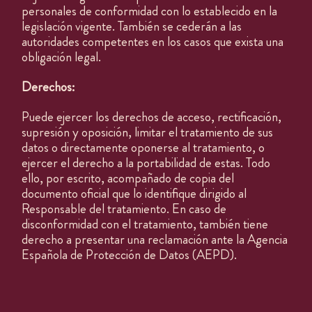
MENÚS DE GRUPO
personales de conformidad con lo establecido en la
Abierto todos los días
legislación vigente. También se cederán a las
13:00h – 23:00h
autoridades competentes en los casos que exista una
T.
937 374 011
obligación legal.
E.
som@finorri.es
IG. @finorrirestaurant
Derechos:
Puede ejercer los derechos de acceso, rectificación,
supresión y oposición, limitar el tratamiento de sus
datos o directamente oponerse al tratamiento, o
ejercer el derecho a la portabilidad de estas. Todo
ello, por escrito, acompañado de copia del
documento oficial que lo identifique dirigido al
Responsable del tratamiento. En caso de
disconformidad con el tratamiento, también tiene
derecho a presentar una reclamación ante la Agencia
Española de Protección de Datos (AEPD).