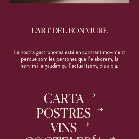
T.
937 374 011
E.
som@finorri.es
IG. @finorrirestaurant
L’ART DEL BON VIURE
La nostra gastronomia està en constant moviment
perquè som les persones que l’elaborem, la
servim i la gaudim qui l’actualitzem, dia a dia.
CARTA
POSTRES
VINS