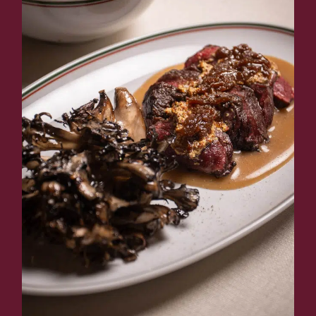
CARTA
POSTRES
VINS
COCTELERÍA
SNACKS
MENÚS DE GRUP
Obert cada dia
13h – 23h